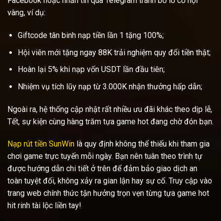
Facebook hoặc nhắn tin qua Telegram tránh bỏ lỡ cơ hội
vàng, ví dụ:
Giftcode tân binh nạp tiền lần 1 tặng 100%;
Hội viên mới tặng ngay 88K trải nghiệm quy đổi tiền thật;
Hoàn lại 5% khi nạp vốn USDT lần đầu tiên;
Nhiệm vụ tích lũy nạp từ 3.000K nhận thưởng hấp dẫn;
Ngoài ra, hệ thống cập nhật rất nhiều ưu đãi khác theo dịp lễ,
Tết, sự kiện cùng hàng trăm tựa game hot đang chờ đón bạn.
Nạp rút tiền SunWin
là quy định không thể thiếu khi tham gia
chơi game trực tuyến mỗi ngày. Bạn nên tuân theo trình tự
được hướng dẫn chi tiết ở trên để đảm bảo giao dịch an
toàn tuyệt đối, không xảy ra gian lận hay sự cố. Truy cập vào
trang web chính thức tận hưởng trọn vẹn từng tựa game hot
hit rinh tài lộc liền tay!