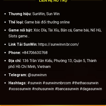
LIÊN HỆ HỖ TRỢ
Thương hiệu:
SunWin, Sun Win
Thể loại:
Game bài đổi thưởng online
Game nổi bật:
Xóc Dĩa, Tài Xỉu, Bắn cá, Game bài, Nổ Hũ,
Slots game...
Link Tải SunWin:
https://sunwinvn.br.com/
Phone:
+84706630768
Địa chỉ:
136 Trần Văn Kiểu, Phường 13, Quận 5, Thành
phố Hồ Chí Minh, Vietnam
Telegram:
@sunwinvn
Hashtags:
#sunwin #sunwinvnbrcom #thethaosunwin
#xososunwin #nohusunwin #bancasunwin #dagasunwin