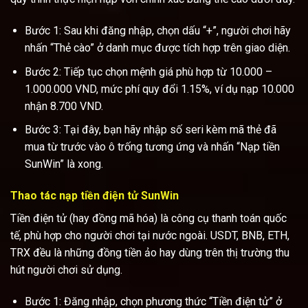
Bước 1: Sau khi đăng nhập, chọn dấu “+”, người chơi hãy
nhấn “Thẻ cào” ở danh mục được tích hợp trên giao diện.
Bước 2: Tiếp tục chọn mệnh giá phù hợp từ 10.000 –
1.000.000 VND, mức phí quy đổi 1.15%, ví dụ nạp 10.000
nhận 8.700 VND.
Bước 3: Tại đây, bạn hãy nhập số seri kèm mã thẻ đã
mua từ trước vào ô trống tương ứng và nhấn “Nạp tiền
SunWin” là xong.
Thao tác nạp tiền điện tử SunWin
Tiền điện tử (hay đồng mã hóa) là công cụ thanh toán quốc
tế, phù hợp cho người chơi tại nước ngoài. USDT, BNB, ETH,
TRX đều là những đồng tiền ảo hay dùng trên thị trường thu
hút người chơi sử dụng.
Bước 1: Đăng nhập, chọn phương thức “Tiền điện tử” ở