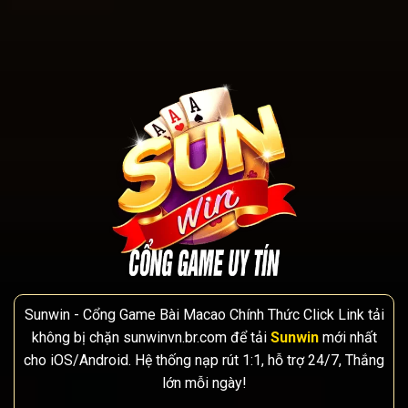
Sunwin - Cổng Game Bài Macao Chính Thức Click Link tải
không bị chặn sunwinvn.br.com để tải
Sunwin
mới nhất
cho iOS/Android. Hệ thống nạp rút 1:1, hỗ trợ 24/7, Thắng
lớn mỗi ngày!