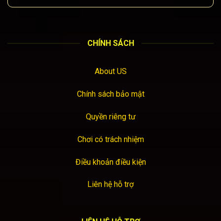
CHÍNH SÁCH
About US
Chính sách bảo mật
Quyền riêng tư
Chơi có trách nhiệm
Điều khoản điều kiện
Liên hệ hỗ trợ