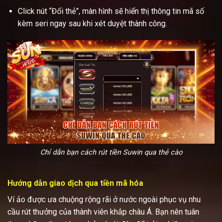
Click nút “Đổi thẻ”, màn hình sẽ hiển thị thông tin mã số
kèm seri ngay sau khi xét duyệt thành công.
Chỉ dẫn bạn cách rút tiền Suwin qua thẻ cào
Hướng dẫn giao dịch qua tiền mã hóa
Ví ảo được ưa chuộng rộng rãi ở nước ngoài phục vụ nhu
cầu rút thưởng của thành viên khắp châu Á. Bạn nên tuân