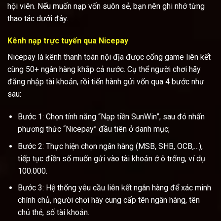
hội viên. Nếu muốn nạp vốn suôn sẻ, bạn nên ghi nhớ từng
thao tác dưới đây.
Kênh nạp trực tuyến qua Nicepay
Nicepay là kênh thanh toán nội địa được cổng game liên kết
cùng 50+ ngân hàng khắp cả nước. Cụ thể người chơi hãy
đăng nhập tài khoản, rồi tiến hành gửi vốn qua 4 bước như
sau:
Bước 1: Chọn tính năng “Nạp tiền SunWin”, sau đó nhấn
phương thức “Nicepay” đầu tiên ở danh mục;
Bước 2: Thực hiện chọn ngân hàng (MSB, SHB, OCB,…),
tiếp tục điền số muốn gửi vào tài khoản ở ô trống, ví dụ
100.000.
Bước 3: Hệ thống yêu cầu liên kết ngân hàng để xác minh
chính chủ, người chơi hãy cung cấp tên ngân hàng, tên
chủ thẻ, số tài khoản.