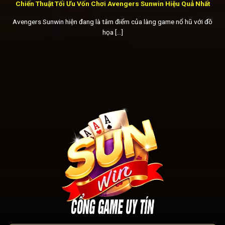
Chiến Thuật Tối Ưu Vốn Chơi Avengers Sunwin Hiệu Quả Nhất
Avengers Sunwin hiện đang là tâm điểm của làng game nổ hũ với đồ
họa [...]