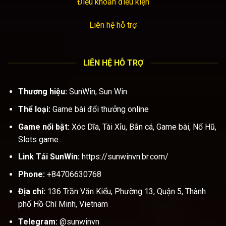
Điều khoản điều kiện
Liên hệ hỗ trợ
LIÊN HỆ HỖ TRỢ
Thương hiệu:
SunWin, Sun Win
Thể loại:
Game bài đổi thưởng online
Game nổi bật:
Xóc Dĩa, Tài Xỉu, Bắn cá, Game bài, Nổ Hũ,
Slots game...
Link Tải SunWin:
https://sunwinvn.br.com/
Phone:
+84706630768
Địa chỉ:
136 Trần Văn Kiểu, Phường 13, Quận 5, Thành
phố Hồ Chí Minh, Vietnam
Telegram:
@sunwinvn