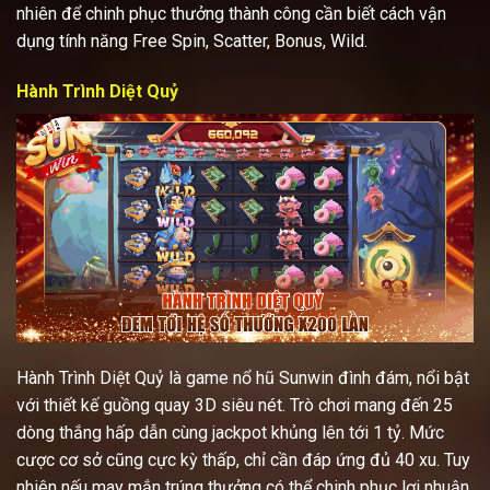
nhiên để chinh phục thưởng thành công cần biết cách vận
dụng tính năng Free Spin, Scatter, Bonus, Wild.
Hành Trình Diệt Quỷ
Hành Trình Diệt Quỷ là game nổ hũ Sunwin đình đám, nổi bật
với thiết kế guồng quay 3D siêu nét. Trò chơi mang đến 25
dòng thắng hấp dẫn cùng jackpot khủng lên tới 1 tỷ. Mức
cược cơ sở cũng cực kỳ thấp, chỉ cần đáp ứng đủ 40 xu. Tuy
nhiên nếu may mắn trúng thưởng có thể chinh phục lợi nhuận