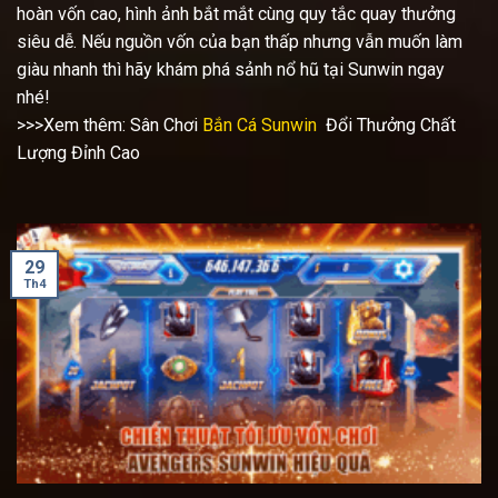
hoàn vốn cao, hình ảnh bắt mắt cùng quy tắc quay thưởng
siêu dễ. Nếu nguồn vốn của bạn thấp nhưng vẫn muốn làm
giàu nhanh thì hãy khám phá sảnh nổ hũ tại Sunwin ngay
nhé!
>>>Xem thêm: Sân Chơi
Bắn Cá Sunwin
Đổi Thưởng Chất
Lượng Đỉnh Cao
29
Th4