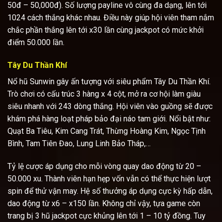
50đ – 50,000đ). Số lượng payline vô cùng đa dạng, lên tới
1024 cách thắng khác nhau. Điều này giúp hội viên tham nắm
chắc phần thắng lên tới x30 lần cùng jackpot có mức khởi
điểm 50.000 lần.
Tây Du Thần Khí
Nổ hũ Sunwin gây ấn tượng với siêu phẩm Tây Du Thần Khí.
Trò chơi có cấu trúc 3 hàng x 4 cột, mở ra cơ hội làm giàu
siêu nhanh với 243 dòng thắng. Hội viên vào guồng sẽ được
khám phá hàng loạt pháp bảo đại náo tam giới. Nổi bật như:
Quạt Ba Tiêu, Kim Cang Trát, Thừng Hoàng Kim, Ngọc Tịnh
Bình, Tam Tiên Đao, Lung Linh Bảo Tháp,…
Tỷ lệ cược áp dụng cho mỗi vòng quay dao động từ 20 –
50.000 xu. Thành viên hạn hẹp vốn vẫn có thể thực hiện lượt
spin để thử vận may. Hệ số thưởng áp dụng cực kỳ hấp dẫn,
dao động từ x6 – x150 lần. Không chỉ vậy, tựa game còn
trang bị 3 hũ jackpot cực khủng lên tới 1 – 10 tỷ đồng. Tuy