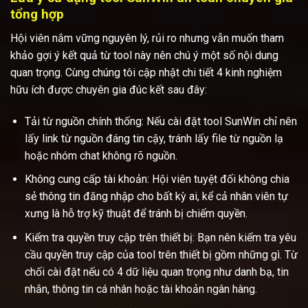
tổng hợp
Hội viên nắm vững nguyên lý, rủi ro nhưng vẫn muốn tham
khảo gợi ý kết quả từ tool này nên chú ý một số nội dung
quan trọng. Cùng chúng tôi cập nhật chi tiết 4 kinh nghiệm
hữu ích được chuyên gia đúc kết sau đây:
Tải từ nguồn chính thống: Nếu cài đặt tool SunWin chỉ nên
lấy link từ nguồn đáng tin cậy, tránh lấy file từ nguồn lạ
hoặc nhóm chat không rõ nguồn.
Không cung cấp tài khoản: Hội viên tuyệt đối không chia
sẻ thông tin đăng nhập cho bất kỳ ai, kể cả nhân viên tự
xưng là hỗ trợ kỹ thuật để tránh bị chiếm quyền.
Kiểm tra quyền truy cập trên thiết bị: Bạn nên kiểm tra yêu
cầu quyền truy cập của tool trên thiết bị gồm những gì. Từ
chối cài đặt nếu có 4 dữ liệu quan trọng như danh bạ, tin
nhắn, thông tin cá nhân hoặc tài khoản ngân hàng.