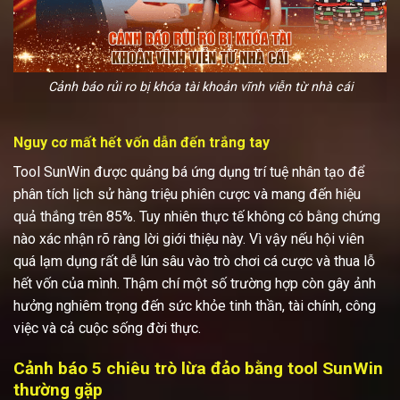
Cảnh báo rủi ro bị khóa tài khoản vĩnh viễn từ nhà cái
Nguy cơ mất hết vốn dẫn đến trắng tay
Tool SunWin được quảng bá ứng dụng trí tuệ nhân tạo để
phân tích lịch sử hàng triệu phiên cược và mang đến hiệu
quả thắng trên 85%. Tuy nhiên thực tế không có bằng chứng
nào xác nhận rõ ràng lời giới thiệu này. Vì vậy nếu hội viên
quá lạm dụng rất dễ lún sâu vào trò chơi cá cược và thua lỗ
hết vốn của mình. Thậm chí một số trường hợp còn gây ảnh
hưởng nghiêm trọng đến sức khỏe tinh thần, tài chính, công
việc và cả cuộc sống đời thực.
Cảnh báo 5 chiêu trò lừa đảo bằng tool SunWin
thường gặp