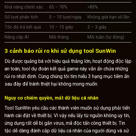
Khả năng chính xác
65 – 70%
>85%
Số lượt phân tích
5 – 10 lượt/ngày
Không giới hạn số lần
Tốc độ trả kết quả
10 – 15 giây
2 – 3 giây
Nâng cấp AI
Mỗi tháng
Mỗi tuần (tự động)
3 cảnh báo rủi ro khi sử dụng tool SunWin
Dù được quảng bá với hiệu quả thắng lớn, hoạt động độc lập
an toàn, tool dự đoán kết quả game này vẫn ẩn chứa những
rủi ro nhất định. Cùng chúng tôi tìm hiểu 3 hạng mục tiềm ẩn
sau đây để tránh thiệt hại không mong muốn:
Nguy cơ chiếm quyền, mất dữ liệu cá nhân
Tool SunWin yêu cầu các thành viên muốn sử dụng phải tiến
hành cài đặt về thiết bị. Vì vậy nếu lấy từ nguồn không uy tín,
ứng dụng rất dễ bị gắn virus, mã độc tấn công thiết bị. Tin
tặc dễ dàng đánh cắp dữ liệu cá nhân của người dùng và sử