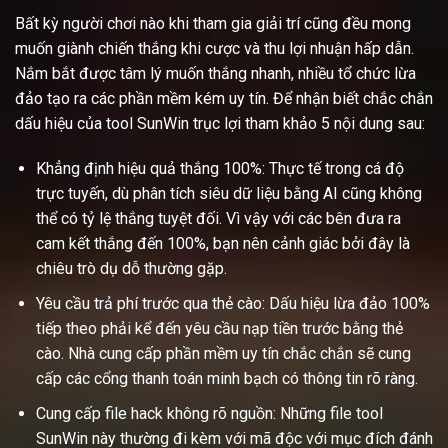
Bất kỳ người chơi nào khi tham gia giải trí cũng đều mong
muốn giành chiến thắng khi cược và thu lợi nhuận hấp dẫn.
Nắm bắt được tâm lý muốn thắng nhanh, nhiều tổ chức lừa
đảo tạo ra các phần mềm kém uy tín. Để nhận biết chắc chắn
dấu hiệu của tool SunWin trục lợi tham khảo 5 nội dung sau:
Khẳng định hiệu quả thắng 100%: Thực tế trong cá độ
trực tuyến, dù phân tích siêu dữ liệu bằng AI cũng không
thể có tỷ lệ thắng tuyệt đối. Vì vậy với các bên đưa ra
cam kết thắng đến 100%, bạn nên cảnh giác bởi đây là
chiêu trò dụ dỗ thường gặp.
Yêu cầu trả phí trước qua thẻ cào: Dấu hiệu lừa đảo 100%
tiếp theo phải kể đến yêu cầu nạp tiền trước bằng thẻ
cào. Nhà cung cấp phần mềm uy tín chắc chắn sẽ cung
cấp các cổng thanh toán minh bạch có thông tin rõ ràng.
Cung cấp file hack không rõ nguồn: Những file tool
SunWin này thường đi kèm với mã độc với mục đích đánh