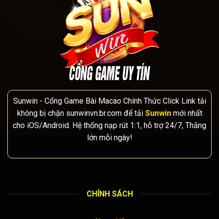
Sunwin - Cổng Game Bài Macao Chính Thức Click Link tải
không bị chặn sunwinvn.br.com để tải
Sunwin
mới nhất
cho iOS/Android. Hệ thống nạp rút 1:1, hỗ trợ 24/7, Thắng
lớn mỗi ngày!
CHÍNH SÁCH